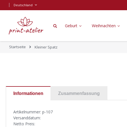
Zum
Sprache
Deutschland
Inhalt
springen
Geburt
Weihnachten
Startseite
Kleiner Spatz
Zum
Zum
Ende
Anfang
der
der
Bildgalerie
Bildgalerie
springen
springen
Informationen
Zusammenfassung
Artikelnummer:
p-107
Versanddatum:
Netto Preis: