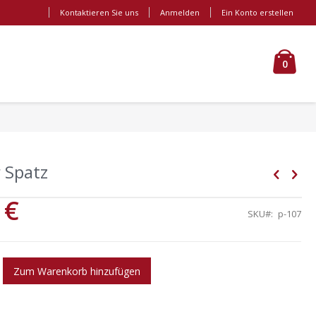
Kontaktieren Sie uns
Anmelden
Ein Konto erstellen
Cart
0
r Spatz
 €
SKU
p-107
Zum Warenkorb hinzufügen